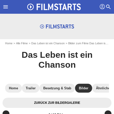
profil
menu
search
Home
Alle Filme
Das Leben ist ein Chanson
Bilder zum Filme Das Leben ist ein Chanson
Das Leben ist ein
Chanson
Home
Trailer
Besetzung & Stab
Bilder
Ähnliche F
ZURÜCK ZUR BILDERGALERIE