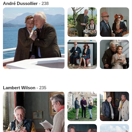
André Dussollier
- 238
Lambert Wilson
- 235