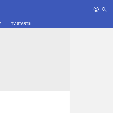
profil
search
Y
TV-STARTS