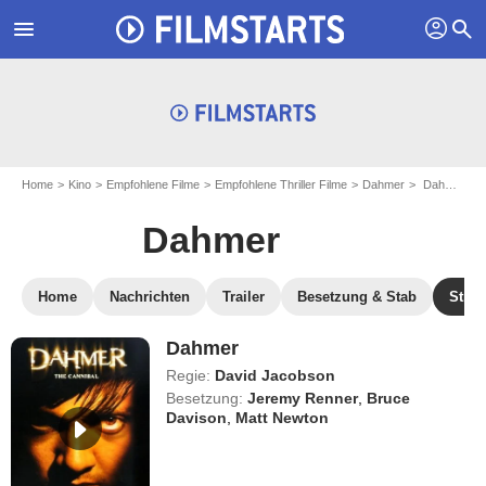
profil
menu
search
Home
Kino
Empfohlene Filme
Empfohlene Thriller Filme
Dahmer
Dahmer streamen
Dahmer
Home
Nachrichten
Trailer
Besetzung & Stab
Stre
Dahmer
Regie:
David Jacobson
Besetzung:
Jeremy Renner
,
Bruce
Davison
,
Matt Newton