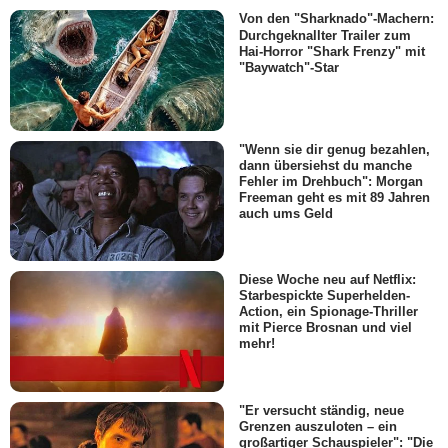
Von den "Sharknado"-Machern:
Durchgeknallter Trailer zum
Hai-Horror "Shark Frenzy" mit
"Baywatch"-Star
"Wenn sie dir genug bezahlen,
dann übersiehst du manche
Fehler im Drehbuch": Morgan
Freeman geht es mit 89 Jahren
auch ums Geld
Diese Woche neu auf Netflix:
Starbespickte Superhelden-
Action, ein Spionage-Thriller
mit Pierce Brosnan und viel
mehr!
"Er versucht ständig, neue
Grenzen auszuloten – ein
großartiger Schauspieler": "Die