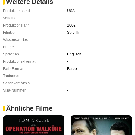
Weitere Details
Produktionsland
USA
Verleiher
-
Produktionsjahr
2002
Filmtyp
Spielfilm
Wissenswertes
-
Budget
-
Sprachen
Englisch
Produktions-Format
-
Farb-Format
Farbe
Tonformat
-
Seitenverhältnis
-
Visa-Nummer
-
Ähnliche Filme