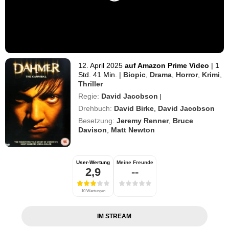
12. April 2025
auf Amazon Prime Video
|
1
Std. 41 Min.
|
Biopic
,
Drama
,
Horror
,
Krimi
,
Thriller
Regie:
David Jacobson
|
Drehbuch:
David Birke
,
David Jacobson
Besetzung:
Jeremy Renner
,
Bruce
Davison
,
Matt Newton
User-Wertung
Meine Freunde
2,9
--
10 Wertungen
IM STREAM