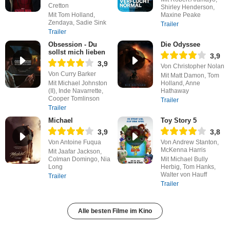
Cretton
Shirley Henderson,
Mit Tom Holland,
Maxine Peake
Zendaya, Sadie Sink
Trailer
Trailer
Obsession - Du
Die Odyssee
sollst mich lieben
3,9
3,9
Von Christopher Nolan
Von Curry Barker
Mit Matt Damon, Tom
Mit Michael Johnston
Holland, Anne
(II), Inde Navarrette,
Hathaway
Cooper Tomlinson
Trailer
Trailer
Michael
Toy Story 5
3,9
3,8
Von Antoine Fuqua
Von Andrew Stanton,
McKenna Harris
Mit Jaafar Jackson,
Colman Domingo, Nia
Mit Michael Bully
Long
Herbig, Tom Hanks,
Walter von Hauff
Trailer
Trailer
Alle besten Filme im Kino