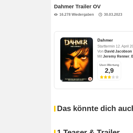
Dahmer Trailer OV
16.278 Wiedergaben
30.03.2023
Dahmer
Starttermin
12. April 
Von
David Jacobson
Mit
Jeremy Renner
,
User-Wertung
2,9
Das könnte dich auch
1 Teaser & Trailer