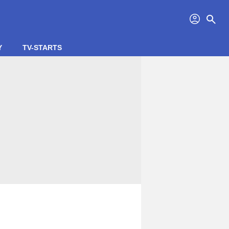
profil
search
Y
TV-STARTS