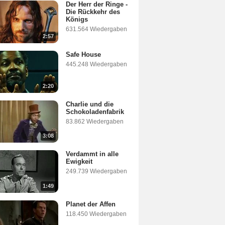
Der Herr der Ringe -
Die Rückkehr des
Königs
631.564 Wiedergaben
2:57
Safe House
445.248 Wiedergaben
2:20
Charlie und die
Schokoladenfabrik
83.862 Wiedergaben
3:08
Verdammt in alle
Ewigkeit
249.739 Wiedergaben
1:49
Planet der Affen
118.450 Wiedergaben