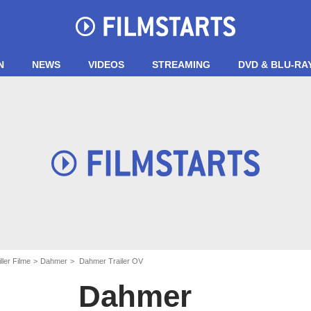
N
NEWS
VIDEOS
STREAMING
DVD & BLU-RA
ller Filme
Dahmer
Dahmer Trailer OV
Dahmer