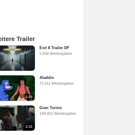
itere Trailer
Exit 8 Trailer DF
5.658 Wiedergaben
Aladdin
75.411 Wiedergaben
1:20
Gran Torino
189.402 Wiedergaben
2:33