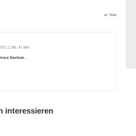
Teile
2025
|
1 Std. 41 Min.
Bruce Davison
,
Matt Newton
,
Dion Basco
,
Sean Blakemore
 interessieren