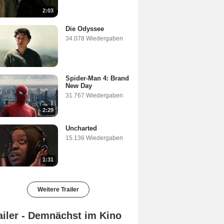
2:03
Die Odyssee
34.078 Wiedergaben
Spider-Man 4: Brand
New Day
31.767 Wiedergaben
2:29
Uncharted
15.136 Wiedergaben
1:31
Weitere Trailer
ailer - Demnächst im Kino
Steckerlfischfiasko Trailer DF
The End Of Oak Street Trailer (2) DF
Der Regenmeister Trailer DF