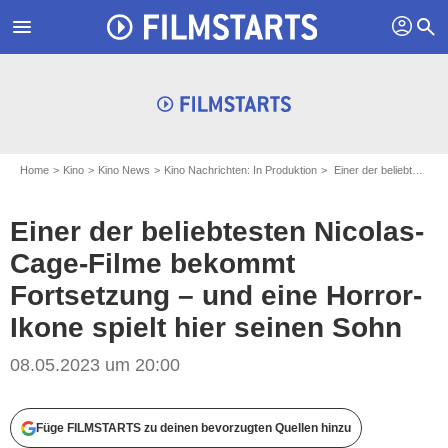
profil
menu
search
Home
Kino
Kino News
Kino Nachrichten: In Produktion
Einer der beliebtesten Nicolas-Cage-Filme bekommt Fortsetzung – und eine Horror-Ikone spielt hier seinen Sohn
Einer der beliebtesten Nicolas-
Cage-Filme bekommt
Fortsetzung – und eine Horror-
Ikone spielt hier seinen Sohn
08.05.2023 um 20:00
Garth Stead / LionsGate Films Inc.
Füge FILMSTARTS zu deinen bevorzugten Quellen hinzu