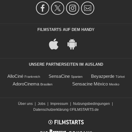
FILMSTARTS AUF DEM HANDY
UNSERE PARTNERSEITEN IM AUSLAND
AlloCiné
SensaCine
Beyazperde
Frankreich
Spanien
Türkei
AdoroCinema
Sensacine México
Brasilien
Mexiko
Über uns
|
Jobs
|
Impressum
|
Nutzungsbedingungen
|
Datenschutzerklärung
©FILMSTARTS.de