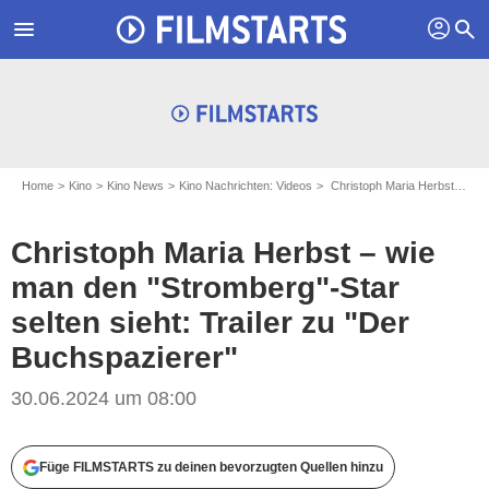
profil
menu
search
Home
Kino
Kino News
Kino Nachrichten: Videos
Christoph Maria Herbst – wie man den "Stromberg"-Star selten sieht: Trailer zu "Der Buchspazierer"
Christoph Maria Herbst – wie
man den "Stromberg"-Star
selten sieht: Trailer zu "Der
Buchspazierer"
30.06.2024 um 08:00
Füge FILMSTARTS zu deinen bevorzugten Quellen hinzu