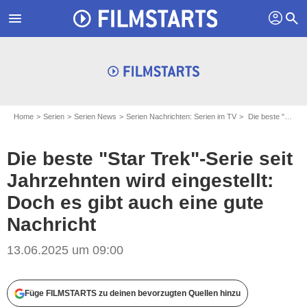
profil
menu
search
Home
Serien
Serien News
Serien Nachrichten: Serien im TV
Die beste "Star Trek"-Serie seit Jahrzehnten wird eingestellt: Doch es gibt auch eine gute Nachricht
Die beste "Star Trek"-Serie seit
Jahrzehnten wird eingestellt:
Doch es gibt auch eine gute
Nachricht
13.06.2025 um 09:00
Füge FILMSTARTS zu deinen bevorzugten Quellen hinzu