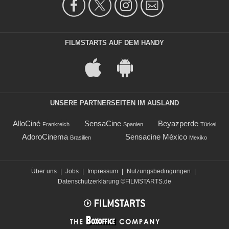
FILMSTARTS AUF DEM HANDY
UNSERE PARTNERSEITEN IM AUSLAND
AlloCiné
SensaCine
Beyazperde
Frankreich
Spanien
Türkei
AdoroCinema
Sensacine México
Brasilien
Mexiko
Über uns
|
Jobs
|
Impressum
|
Nutzungsbedingungen
|
Datenschutzerklärung
©FILMSTARTS.de