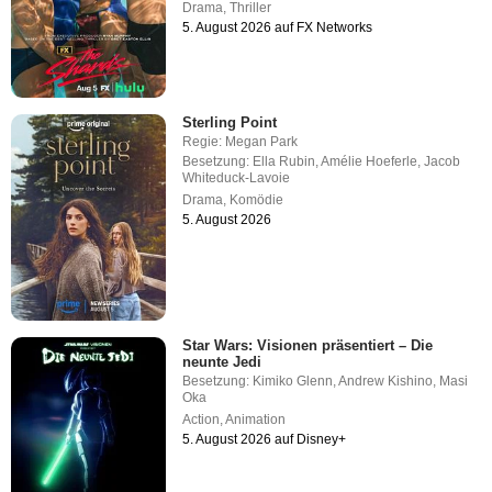
Drama
,
Thriller
5. August 2026 auf FX Networks
Sterling Point
Regie:
Megan Park
Besetzung:
Ella Rubin
,
Amélie Hoeferle
,
Jacob
Whiteduck-Lavoie
Drama
,
Komödie
5. August 2026
Star Wars: Visionen präsentiert – Die
neunte Jedi
Besetzung:
Kimiko Glenn
,
Andrew Kishino
,
Masi
Oka
Action
,
Animation
5. August 2026 auf Disney+