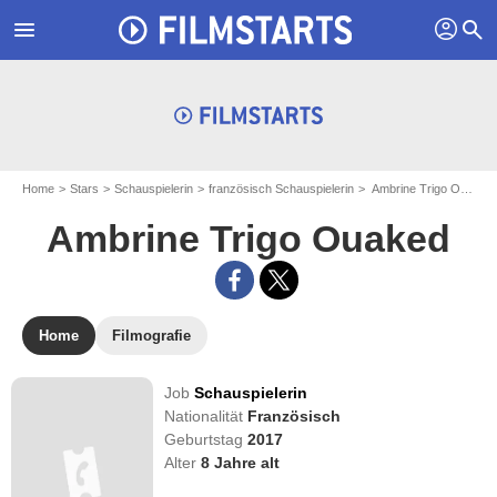
profil
menu
search
Home
Stars
Schauspielerin
französisch Schauspielerin
Ambrine Trigo Ouaked
Ambrine Trigo Ouaked
Home
Filmografie
Job
Schauspielerin
Nationalität
Französisch
Geburtstag
2017
Alter
8
Jahre alt