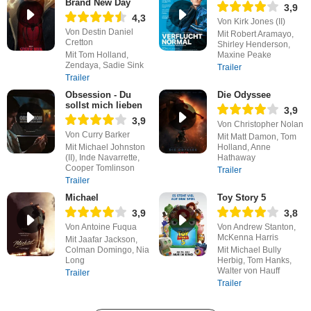
Brand New Day
3,9
4,3
Von Kirk Jones (II)
Von Destin Daniel
Mit Robert Aramayo,
Cretton
Shirley Henderson,
Mit Tom Holland,
Maxine Peake
Zendaya, Sadie Sink
Trailer
Trailer
Obsession - Du
Die Odyssee
sollst mich lieben
3,9
3,9
Von Christopher Nolan
Von Curry Barker
Mit Matt Damon, Tom
Mit Michael Johnston
Holland, Anne
(II), Inde Navarrette,
Hathaway
Cooper Tomlinson
Trailer
Trailer
Michael
Toy Story 5
3,9
3,8
Von Antoine Fuqua
Von Andrew Stanton,
McKenna Harris
Mit Jaafar Jackson,
Colman Domingo, Nia
Mit Michael Bully
Long
Herbig, Tom Hanks,
Walter von Hauff
Trailer
Trailer