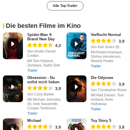
Alle Top-Trailer
Die besten Filme im Kino
Spider-Man 4:
Verflucht Normal
Brand New Day
3,9
4,3
Von Kirk Jones (II)
Von Destin Daniel
Mit Robert Aramayo,
Cretton
Shirley Henderson,
Mit Tom Holland,
Maxine Peake
Zendaya, Sadie Sink
Trailer
Trailer
Obsession - Du
Die Odyssee
sollst mich lieben
3,9
3,9
Von Christopher Nolan
Von Curry Barker
Mit Matt Damon, Tom
Mit Michael Johnston
Holland, Anne
(II), Inde Navarrette,
Hathaway
Cooper Tomlinson
Trailer
Trailer
Michael
Toy Story 5
3,9
3,8