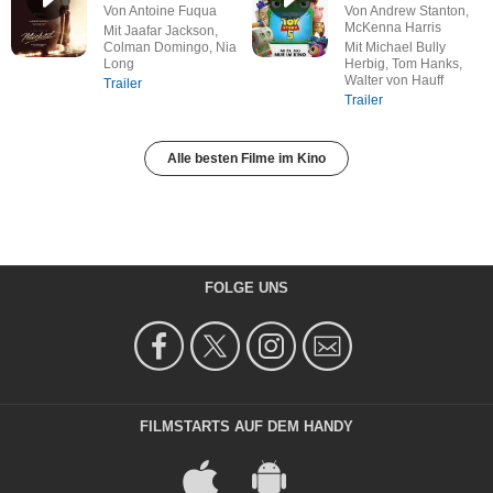
Von Antoine Fuqua
Von Andrew Stanton,
McKenna Harris
Mit Jaafar Jackson,
Colman Domingo, Nia
Mit Michael Bully
Long
Herbig, Tom Hanks,
Walter von Hauff
Trailer
Trailer
Alle besten Filme im Kino
FOLGE UNS
FILMSTARTS AUF DEM HANDY