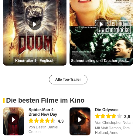
Kinotrailer 1 - Englisch
Schmetterling und Taucherglocke Trailer DF
Alle Top-Trailer
Die besten Filme im Kino
Spider-Man 4:
Die Odyssee
Brand New Day
3,9
4,3
Von Christopher Nolan
Von Destin Daniel
Mit Matt Damon, Tom
Cretton
Holland, Anne