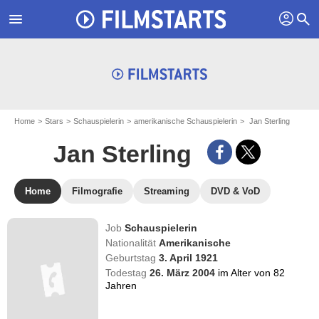
profil
menu
search
Home
Stars
Schauspielerin
amerikanische Schauspielerin
Jan Sterling
Jan Sterling
Home
Filmografie
Streaming
DVD & VoD
Job
Schauspielerin
Nationalität
Amerikanische
Geburtstag
3. April 1921
Todestag
26. März 2004
im Alter von 82
Jahren