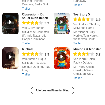
Mit Tom Holland,
Hathaway
Zendaya, Sadie Sink
Trailer
Trailer
Obsession - Du
Toy Story 5
sollst mich lieben
3,9
3,9
Von Andrew Stanton,
Von Curry Barker
McKenna Harris
Mit Michael Johnston
Mit Michael Bully
(II), Inde Navarrette,
Herbig, Tom Hanks,
Cooper Tomlinson
Walter von Hauff
Trailer
Trailer
Michael
Minions & Monster
3,9
3,7
Von Antoine Fuqua
Von Pierre Coffin,
Patrick Delage
Mit Jaafar Jackson,
Colman Domingo, Nia
Mit Pierre Coffin,
Long
Christoph Waltz,
Christoph Waltz
Trailer
Trailer
Alle besten Filme im Kino