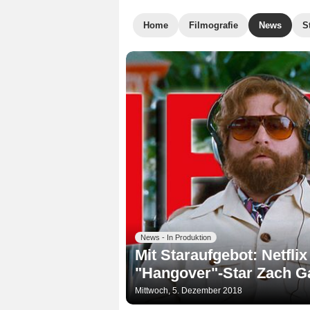
Home
Filmografie
News
S
News - In Produktion
Mit Staraufgebot: Netfli
"Hangover"-Star Zach Ga
Mittwoch, 5. Dezember 2018