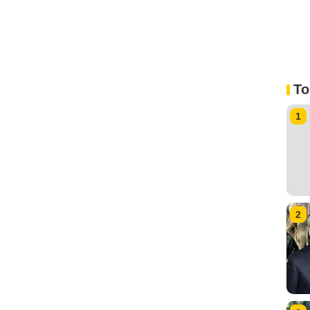
To
1
2