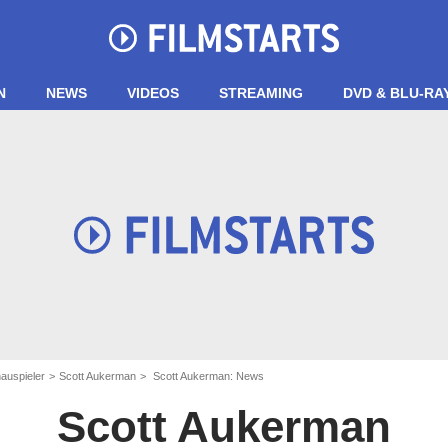
N
NEWS
VIDEOS
STREAMING
DVD & BLU-RA
auspieler
Scott Aukerman
Scott Aukerman: News
Scott Aukerman