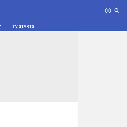
profil
search
Y
TV-STARTS