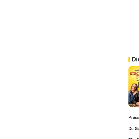
Di
Pres
De Ga