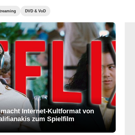
treaming
DVD & VoD
x macht Internet-Kultformat von
lifianakis zum Spielfilm