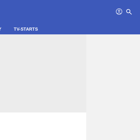
profil
search
Y
TV-STARTS