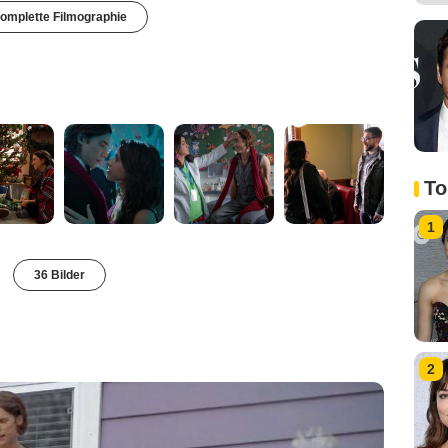
omplette Filmographie
To
1
36 Bilder
2