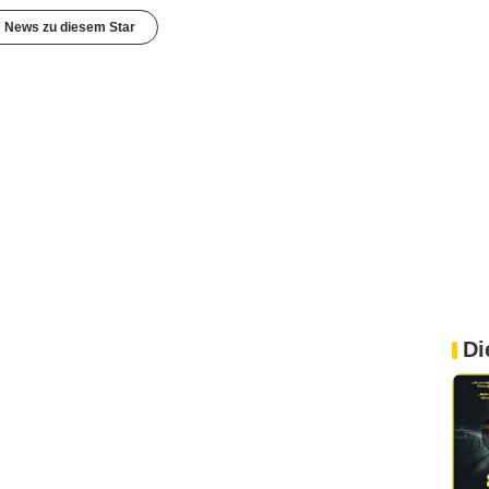
7 News zu diesem Star
Di