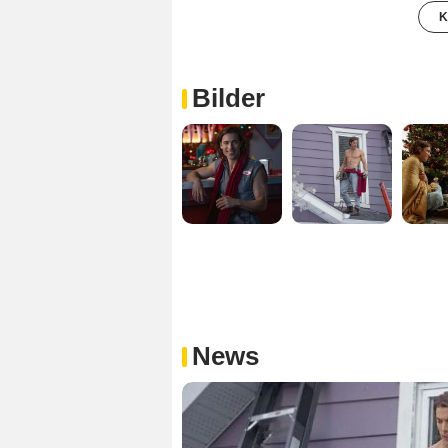
K
Bilder
News