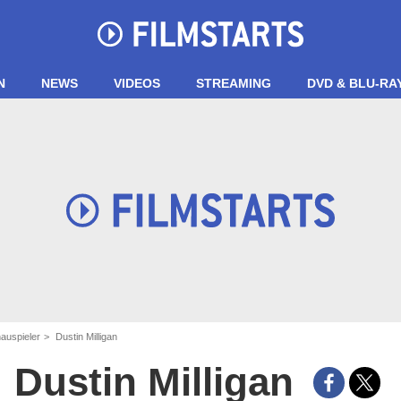
N
NEWS
VIDEOS
STREAMING
DVD & BLU-RA
auspieler
Dustin Milligan
Dustin Milligan