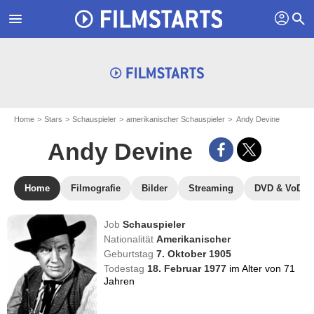
profil
menu
search
Home
Stars
Schauspieler
amerikanischer Schauspieler
Andy Devine
Andy Devine
Home
Filmografie
Bilder
Streaming
DVD & VoD
Job
Schauspieler
Nationalität
Amerikanischer
Geburtstag
7. Oktober 1905
Todestag
18. Februar 1977
im Alter von 71
Jahren