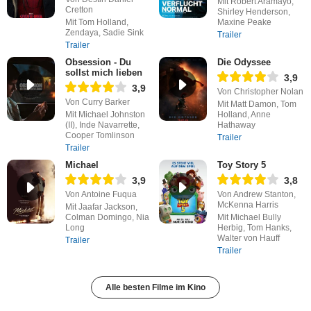
Mit Robert Aramayo,
Cretton
Shirley Henderson,
Mit Tom Holland,
Maxine Peake
Zendaya, Sadie Sink
Trailer
Trailer
Obsession - Du
Die Odyssee
sollst mich lieben
3,9
3,9
Von Christopher Nolan
Von Curry Barker
Mit Matt Damon, Tom
Mit Michael Johnston
Holland, Anne
(II), Inde Navarrette,
Hathaway
Cooper Tomlinson
Trailer
Trailer
Michael
Toy Story 5
3,9
3,8
Von Antoine Fuqua
Von Andrew Stanton,
McKenna Harris
Mit Jaafar Jackson,
Colman Domingo, Nia
Mit Michael Bully
Long
Herbig, Tom Hanks,
Walter von Hauff
Trailer
Trailer
Alle besten Filme im Kino