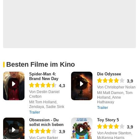
Besten Filme im Kino
Spider-Man 4:
Die Odyssee
Brand New Day
3,9
4,3
Von Christopher Nolan
Von Destin Daniel
Mit Matt Damon, Tom
Cretton
Holland, Anne
Mit Tom Holland,
Hathaway
Zendaya, Sadie Sink
Trailer
Trailer
Obsession - Du
Toy Story 5
sollst mich lieben
3,9
3,9
Von Andrew Stanton,
Von Curry Barker
McKenna Harris