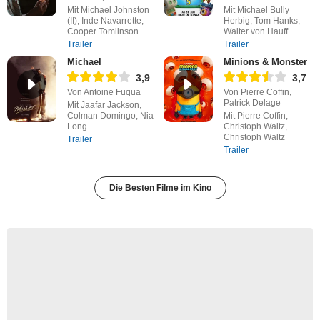
Mit Michael Johnston
Mit Michael Bully
(II), Inde Navarrette,
Herbig, Tom Hanks,
Cooper Tomlinson
Walter von Hauff
Trailer
Trailer
Michael
Minions & Monster
3,9
3,7
Von Antoine Fuqua
Von Pierre Coffin,
Patrick Delage
Mit Jaafar Jackson,
Colman Domingo, Nia
Mit Pierre Coffin,
Long
Christoph Waltz,
Christoph Waltz
Trailer
Trailer
Die Besten Filme im Kino