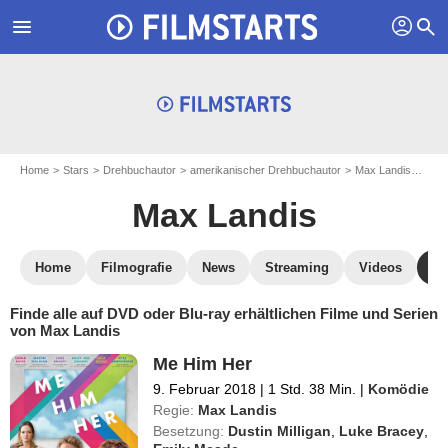
profil
menu
search
Home
Stars
Drehbuchautor
amerikanischer Drehbuchautor
Max Landis
Max 
Max Landis
Home
Filmografie
News
Streaming
Videos
DV
Finde alle auf DVD oder Blu-ray erhältlichen Filme und Serien
von Max Landis
Me Him Her
9. Februar 2018
|
1 Std. 38 Min.
|
Komödie
Regie:
Max Landis
Besetzung:
Dustin Milligan
,
Luke Bracey
,