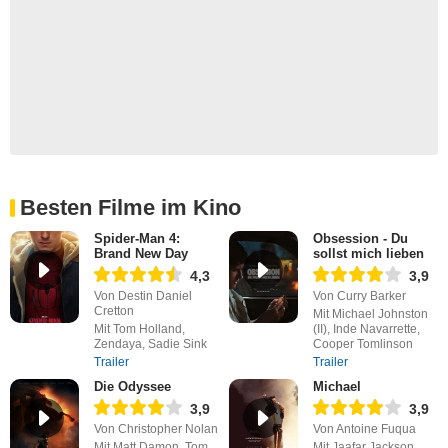
Besten Filme im Kino
Spider-Man 4:
Obsession - Du
Brand New Day
sollst mich lieben
4,3
3,9
Von Destin Daniel
Von Curry Barker
Cretton
Mit Michael Johnston
Mit Tom Holland,
(II), Inde Navarrette,
Zendaya, Sadie Sink
Cooper Tomlinson
Trailer
Trailer
Die Odyssee
Michael
3,9
3,9
Von Christopher Nolan
Von Antoine Fuqua
Mit Matt Damon, Tom
Mit Jaafar Jackson,