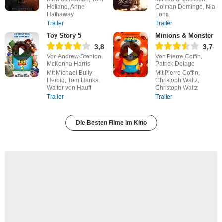
Holland, Anne
Colman Domingo, Nia
Hathaway
Long
Trailer
Trailer
Toy Story 5
Minions & Monster
3,8
3,7
Von Andrew Stanton,
Von Pierre Coffin,
McKenna Harris
Patrick Delage
Mit Michael Bully
Mit Pierre Coffin,
Herbig, Tom Hanks,
Christoph Waltz,
Walter von Hauff
Christoph Waltz
Trailer
Trailer
Die Besten Filme im Kino