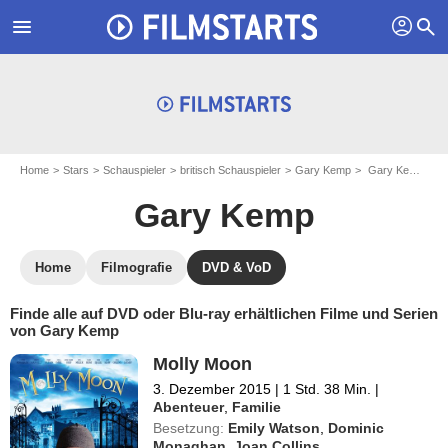
profil
menu
search
Home
Stars
Schauspieler
britisch Schauspieler
Gary Kemp
Gary Kemp: Blu-ray und DVD
Gary Kemp
Home
Filmografie
DVD & VoD
Finde alle auf DVD oder Blu-ray erhältlichen Filme und Serien
von Gary Kemp
Molly Moon
3. Dezember 2015
|
1 Std. 38 Min.
|
Abenteuer
,
Familie
Besetzung:
Emily Watson
,
Dominic
Monaghan
,
Joan Collins