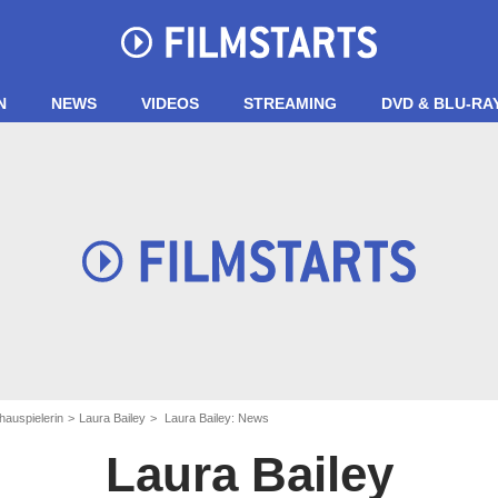
N
NEWS
VIDEOS
STREAMING
DVD & BLU-RA
hauspielerin
Laura Bailey
Laura Bailey: News
Laura Bailey