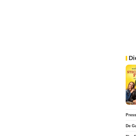
Di
Pres
De Ga