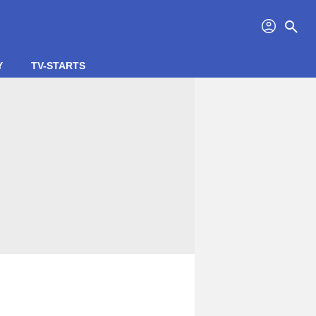
profil
search
Y
TV-STARTS