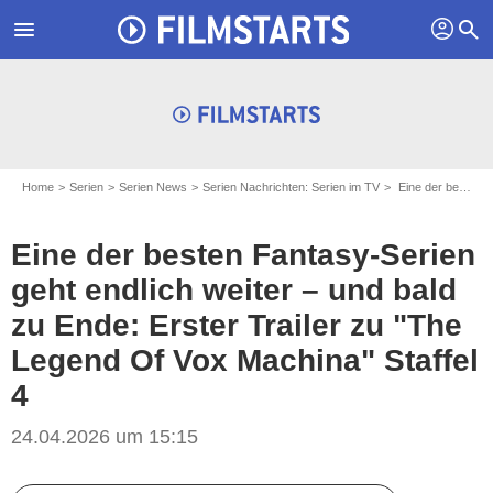
profil
menu
search
Home
Serien
Serien News
Serien Nachrichten: Serien im TV
Eine der besten Fantasy-Serien geht endlich weiter – und bald zu Ende: Erster Trailer zu "The Legend Of Vox Machina" Staffel 4
Eine der besten Fantasy-Serien
geht endlich weiter – und bald
zu Ende: Erster Trailer zu "The
Legend Of Vox Machina" Staffel
4
24.04.2026 um 15:15