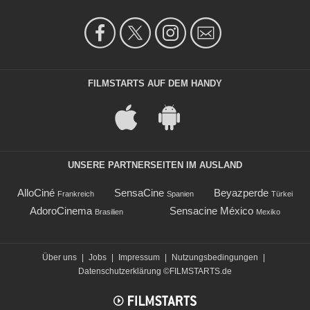
FILMSTARTS AUF DEM HANDY
UNSERE PARTNERSEITEN IM AUSLAND
AlloCiné
SensaCine
Beyazperde
Frankreich
Spanien
Türkei
AdoroCinema
Sensacine México
Brasilien
Mexiko
Über uns
|
Jobs
|
Impressum
|
Nutzungsbedingungen
|
Datenschutzerklärung
©FILMSTARTS.de