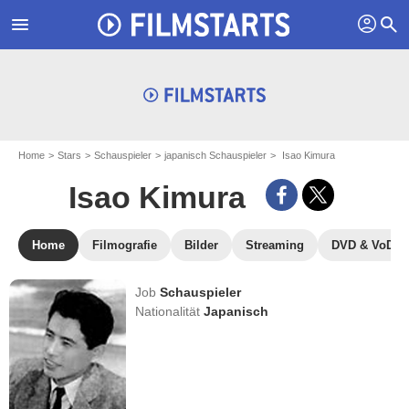
profil
menu
search
Home
Stars
Schauspieler
japanisch Schauspieler
Isao Kimura
Isao Kimura
Home
Filmografie
Bilder
Streaming
DVD & VoD
Job
Schauspieler
Nationalität
Japanisch