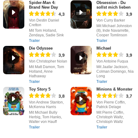
Spider-Man 4:
Obsession - Du
Brand New Day
sollst mich lieben
4,3
3,9
Von Destin Daniel
Von Curry Barker
Cretton
Mit Michael Johnston
Mit Tom Holland,
(II), Inde Navarrette,
Zendaya, Sadie Sink
Cooper Tomlinson
Trailer
Trailer
Die Odyssee
Michael
3,9
3,9
Von Christopher Nolan
Von Antoine Fuqua
Mit Matt Damon, Tom
Mit Jaafar Jackson,
Holland, Anne
Colman Domingo, Nia
Hathaway
Long
Trailer
Trailer
Toy Story 5
Minions & Monster
3,8
3,7
Von Andrew Stanton,
Von Pierre Coffin,
McKenna Harris
Patrick Delage
Mit Michael Bully
Mit Pierre Coffin,
Herbig, Tom Hanks,
Christoph Waltz,
Walter von Hauff
Christoph Waltz
Trailer
Trailer