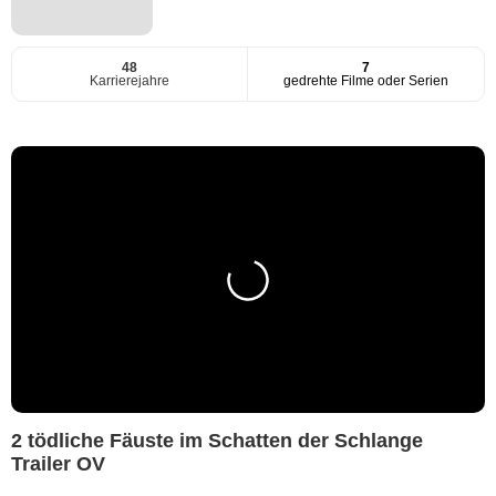
48
7
Karrierejahre
gedrehte Filme oder Serien
2 tödliche Fäuste im Schatten der Schlange
Trailer OV