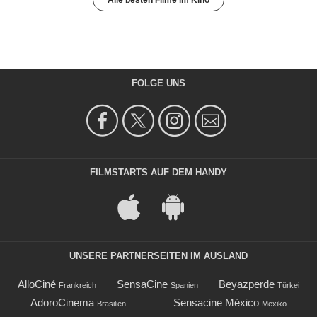
Alle besten Filme im Kino
FOLGE UNS
FILMSTARTS AUF DEM HANDY
UNSERE PARTNERSEITEN IM AUSLAND
AlloCiné
SensaCine
Beyazperde
Frankreich
Spanien
Türkei
AdoroCinema
Sensacine México
Brasilien
Mexiko