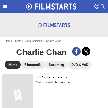
profil
menu
search
Home
Stars
Schauspielerin
Charlie Chan
Charlie Chan
Home
Filmografie
Streaming
DVD & VoD
Job
Schauspielerin
Nationalität
Holländisch