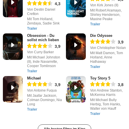
4,3
Von Kirk Jones (II)
Von Destin Daniel
Mit Robert Aramayo,
Cretton
Shirley Henderson,
Mit Tom Holland,
Maxine Peake
Zendaya, Sadie Sink
Trailer
Trailer
Obsession - Du
Die Odyssee
sollst mich lieben
3,9
3,9
Von Christopher Nolan
Von Curry Barker
Mit Matt Damon, Tom
Mit Michael Johnston
Holland, Anne
(II), Inde Navarrette,
Hathaway
Cooper Tomlinson
Trailer
Trailer
Michael
Toy Story 5
3,9
3,8
Von Antoine Fuqua
Von Andrew Stanton,
McKenna Harris
Mit Jaafar Jackson,
Colman Domingo, Nia
Mit Michael Bully
Long
Herbig, Tom Hanks,
Walter von Hauff
Trailer
Trailer