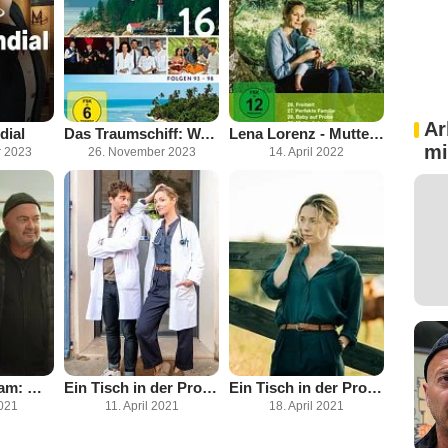
Ar
dial
Das Traumschiff: Walvis Bay
Lena Lorenz - Mutterliebe
mi
r 2023
26. November 2023
14. April 2022
Ein starkes Team: Man lebt nur zweimal
Ein Tisch in der Provence: Zwei Ärzte im Aufbruch
Ein Tisch in der Provence: Unverhoffte Töchter
021
11. April 2021
18. April 2021