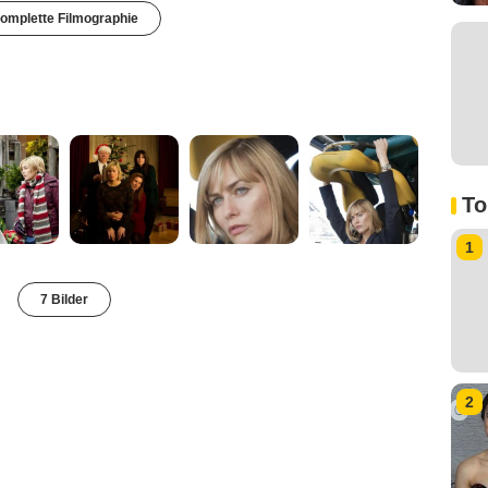
omplette Filmographie
To
1
7 Bilder
2