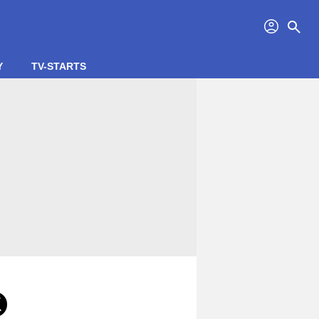
profil
search
Y
TV-STARTS