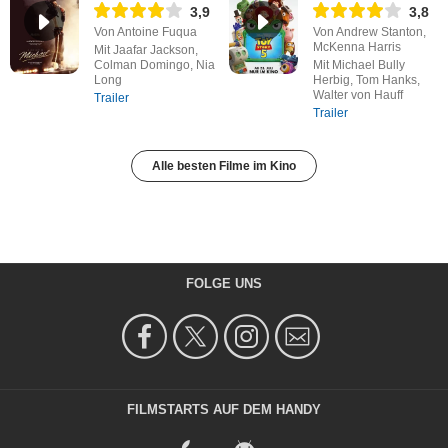
3,9
3,8
Von Antoine Fuqua
Von Andrew Stanton,
McKenna Harris
Mit Jaafar Jackson,
Colman Domingo, Nia
Mit Michael Bully
Long
Herbig, Tom Hanks,
Walter von Hauff
Trailer
Trailer
Alle besten Filme im Kino
FOLGE UNS
FILMSTARTS AUF DEM HANDY