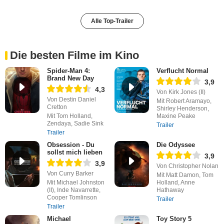
Alle Top-Trailer
Die besten Filme im Kino
Spider-Man 4:
Verflucht Normal
Brand New Day
3,9
4,3
Von Kirk Jones (II)
Von Destin Daniel
Mit Robert Aramayo,
Cretton
Shirley Henderson,
Mit Tom Holland,
Maxine Peake
Zendaya, Sadie Sink
Trailer
Trailer
Obsession - Du
Die Odyssee
sollst mich lieben
3,9
3,9
Von Christopher Nolan
Von Curry Barker
Mit Matt Damon, Tom
Mit Michael Johnston
Holland, Anne
(II), Inde Navarrette,
Hathaway
Cooper Tomlinson
Trailer
Trailer
Michael
Toy Story 5