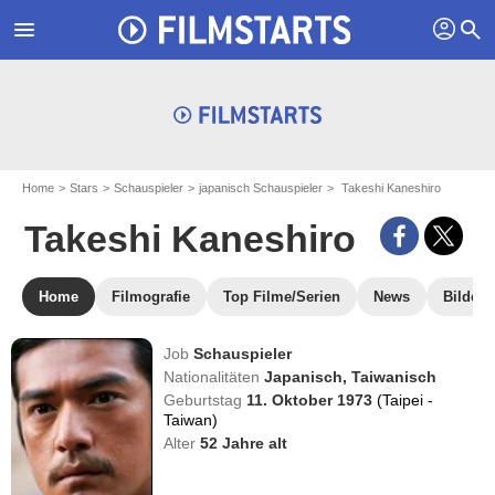
profil
menu
search
Home
Stars
Schauspieler
japanisch Schauspieler
Takeshi Kaneshiro
Takeshi Kaneshiro
Home
Filmografie
Top Filme/Serien
News
Bilder
Job
Schauspieler
Nationalitäten
Japanisch,
Taiwanisch
Geburtstag
11. Oktober 1973
(Taipei -
Taiwan)
Alter
52
Jahre alt