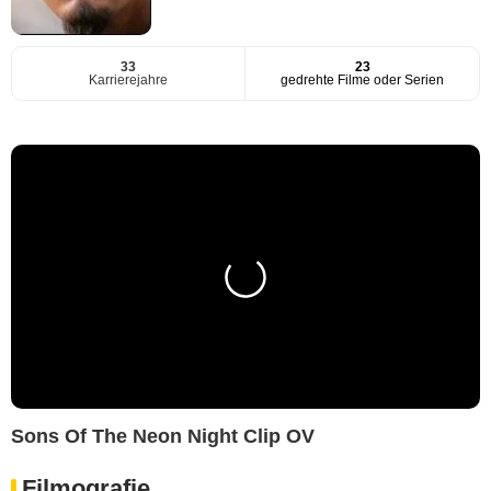
33
23
Karrierejahre
gedrehte Filme oder Serien
Sons Of The Neon Night Clip OV
Filmografie