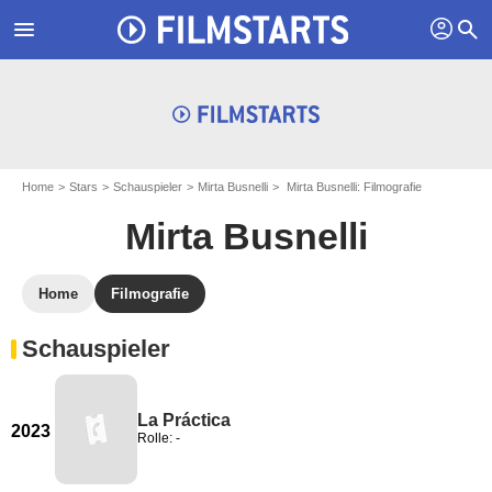
profil
menu
search
Home
Stars
Schauspieler
Mirta Busnelli
Mirta Busnelli: Filmografie
Mirta Busnelli
Home
Filmografie
Schauspieler
La Práctica
2023
Rolle: -