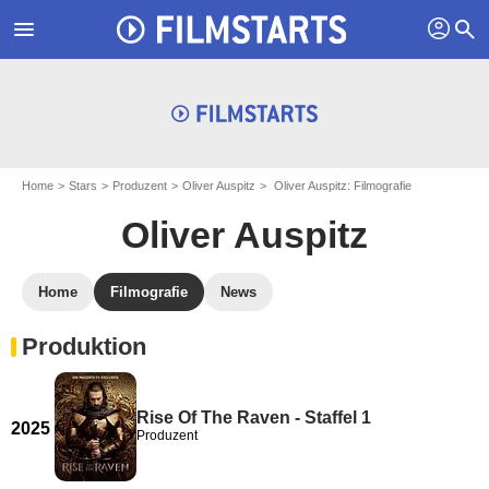
profil
menu
search
Home
Stars
Produzent
Oliver Auspitz
Oliver Auspitz: Filmografie
Oliver Auspitz
Home
Filmografie
News
Produktion
Rise Of The Raven - Staffel 1
2025
Produzent