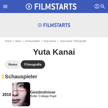
profil
menu
search
Home
Stars
Schauspieler
Yuta Kanai
Yuta Kanai: Filmografie
Yuta Kanai
Home
Filmografie
Schauspieler
Geständnisse
2010
Rolle: College Pupil