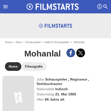
profil
menu
search
Home
Stars
Schauspieler
indisch Schauspieler
Mohanlal
Mohanlal
Home
Filmografie
Jobs
Schauspieler
,
Regisseur
,
Drehbuchautor
Nationalität
Indisch
Geburtstag
21. Mai 1960
Alter
66
Jahre alt