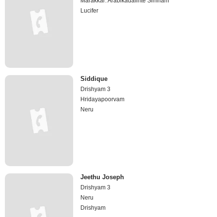
Marakkar: Arabikadalinte Simham
Lucifer
Siddique
Drishyam 3
Hridayapoorvam
Neru
Jeethu Joseph
Drishyam 3
Neru
Drishyam