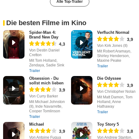
Alle Top-Trailer
Die besten Filme im Kino
Spider-Man 4:
Verflucht Normal
Brand New Day
3,9
4,3
Von Kirk Jones (II)
Von Destin Daniel
Mit Robert Aramayo,
Cretton
Shirley Henderson,
Mit Tom Holland,
Maxine Peake
Zendaya, Sadie Sink
Trailer
Trailer
Obsession - Du
Die Odyssee
sollst mich lieben
3,9
3,9
Von Christopher Nolan
Von Curry Barker
Mit Matt Damon, Tom
Mit Michael Johnston
Holland, Anne
(II), Inde Navarrette,
Hathaway
Cooper Tomlinson
Trailer
Trailer
Michael
Toy Story 5
3,9
3,8
Von Antoine Fuqua
Von Andrew Stanton,