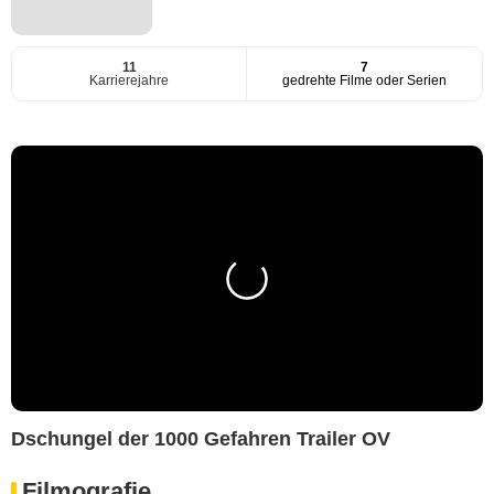
11
7
Karrierejahre
gedrehte Filme oder Serien
Dschungel der 1000 Gefahren Trailer OV
Filmografie