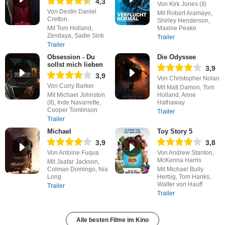
4,3
Von Kirk Jones (II)
Von Destin Daniel
Mit Robert Aramayo,
Cretton
Shirley Henderson,
Mit Tom Holland,
Maxine Peake
Zendaya, Sadie Sink
Trailer
Trailer
Obsession - Du
Die Odyssee
sollst mich lieben
3,9
3,9
Von Christopher Nolan
Von Curry Barker
Mit Matt Damon, Tom
Mit Michael Johnston
Holland, Anne
(II), Inde Navarrette,
Hathaway
Cooper Tomlinson
Trailer
Trailer
Michael
Toy Story 5
3,9
3,8
Von Antoine Fuqua
Von Andrew Stanton,
McKenna Harris
Mit Jaafar Jackson,
Colman Domingo, Nia
Mit Michael Bully
Long
Herbig, Tom Hanks,
Walter von Hauff
Trailer
Trailer
Alle besten Filme im Kino