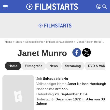
profil
menu
search
Home
Stars
Schauspielerin
britisch Schauspielerin
Janet Neilson Horsburgh - aka : Janet Munro
Janet Munro
Home
Filmografie
News
Streaming
DVD & VoD
Job
Schauspielerin
Vollständiger Name
Janet Neilson Horsburgh
Nationalität
Britisch
Geburtstag
28. September 1934
Todestag
6. Dezember 1972
im Alter von 38
Jahren