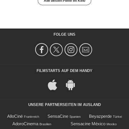
Alle besten Filme im Kino
FOLGE UNS
FILMSTARTS AUF DEM HANDY
UNSERE PARTNERSEITEN IM AUSLAND
AlloCiné
SensaCine
Beyazperde
Frankreich
Spanien
Türkei
AdoroCinema
Sensacine México
Brasilien
Mexiko