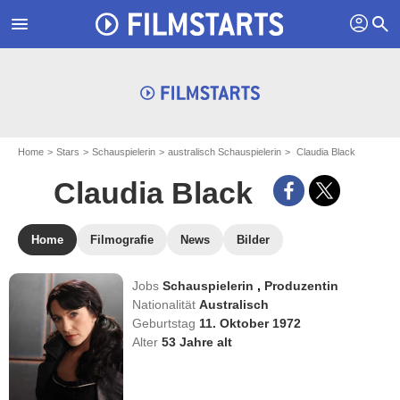
profil
menu
search
Home
Stars
Schauspielerin
australisch Schauspielerin
Claudia Black
Claudia Black
Home
Filmografie
News
Bilder
Jobs
Schauspielerin
,
Produzentin
Nationalität
Australisch
Geburtstag
11. Oktober 1972
Alter
53
Jahre alt