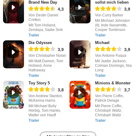
Brand New Day
sollst mich lieben
4,3
3,9
Von Destin Daniel
Von Curry Barker
Cretton
Mit Michael Johnston
Mit Tom Holland,
(II), Inde Navarrette,
Zendaya, Sadie Sink
Cooper Tomlinson
Trailer
Trailer
Die Odyssee
Michael
3,9
3,9
Von Christopher Nolan
Von Antoine Fuqua
Mit Matt Damon, Tom
Mit Jaafar Jackson,
Holland, Anne
Colman Domingo, Nia
Hathaway
Long
Trailer
Trailer
Toy Story 5
Minions & Monster
3,8
3,7
Von Andrew Stanton,
Von Pierre Coffin,
McKenna Harris
Patrick Delage
Mit Michael Bully
Mit Pierre Coffin,
Herbig, Tom Hanks,
Christoph Waltz,
Walter von Hauff
Christoph Waltz
Trailer
Trailer