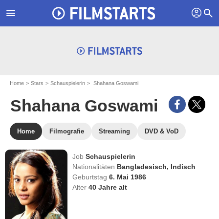
profil
menu
search
Home
Stars
Schauspielerin
Shahana Goswami
Shahana Goswami
Home
Filmografie
Streaming
DVD & VoD
Job
Schauspielerin
Nationalitäten
Bangladesisch,
Indisch
Geburtstag
6. Mai 1986
Alter
40
Jahre alt