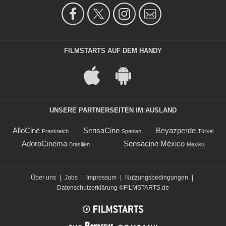
FILMSTARTS AUF DEM HANDY
UNSERE PARTNERSEITEN IM AUSLAND
AlloCiné
SensaCine
Beyazperde
Frankreich
Spanien
Türkei
AdoroCinema
Sensacine México
Brasilien
Mexiko
Über uns
|
Jobs
|
Impressum
|
Nutzungsbedingungen
|
Datenschutzerklärung
©FILMSTARTS.de