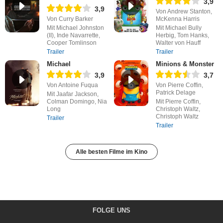
3,9
3,9
Von Andrew Stanton,
Von Curry Barker
McKenna Harris
Mit Michael Johnston
Mit Michael Bully
(II), Inde Navarrette,
Herbig, Tom Hanks,
Cooper Tomlinson
Walter von Hauff
Trailer
Trailer
Michael
Minions & Monster
3,9
3,7
Von Antoine Fuqua
Von Pierre Coffin,
Patrick Delage
Mit Jaafar Jackson,
Colman Domingo, Nia
Mit Pierre Coffin,
Long
Christoph Waltz,
Christoph Waltz
Trailer
Trailer
Alle besten Filme im Kino
FOLGE UNS