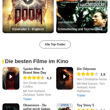
Kinotrailer 1 - Englisch
Schmetterling und Taucherglocke Trailer DF
Alle Top-Trailer
Die besten Filme im Kino
Spider-Man 4:
Die Odyssee
Brand New Day
3,9
4,3
Von Christopher Nolan
Von Destin Daniel
Mit Matt Damon, Tom
Cretton
Holland, Anne
Mit Tom Holland,
Hathaway
Zendaya, Sadie Sink
Trailer
Trailer
Obsession - Du
Toy Story 5
sollst mich lieben