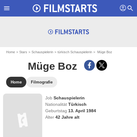
profil
menu
search
Home
Stars
Schauspielerin
türkisch Schauspielerin
Müge Boz
Müge Boz
Home
Filmografie
Job
Schauspielerin
Nationalität
Türkisch
Geburtstag
13. April 1984
Alter
42
Jahre alt