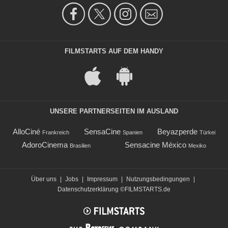
FILMSTARTS AUF DEM HANDY
UNSERE PARTNERSEITEN IM AUSLAND
AlloCiné
SensaCine
Beyazperde
Frankreich
Spanien
Türkei
AdoroCinema
Sensacine México
Brasilien
Mexiko
Über uns
|
Jobs
|
Impressum
|
Nutzungsbedingungen
|
Datenschutzerklärung
©FILMSTARTS.de