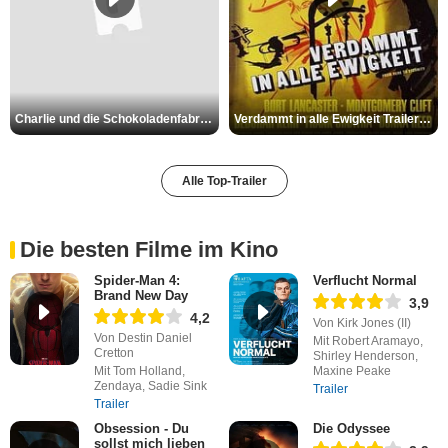
Charlie und die Schokoladenfabrik Trailer OV
Verdammt in alle Ewigkeit Trailer OV
Alle Top-Trailer
Die besten Filme im Kino
Spider-Man 4:
Verflucht Normal
Brand New Day
3,9
4,2
Von Kirk Jones (II)
Von Destin Daniel
Mit Robert Aramayo,
Cretton
Shirley Henderson,
Mit Tom Holland,
Maxine Peake
Zendaya, Sadie Sink
Trailer
Trailer
Obsession - Du
Die Odyssee
sollst mich lieben