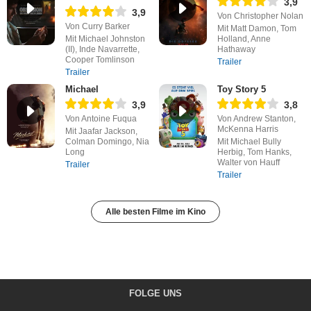
3,9
3,9
Von Christopher Nolan
Von Curry Barker
Mit Matt Damon, Tom
Mit Michael Johnston
Holland, Anne
(II), Inde Navarrette,
Hathaway
Cooper Tomlinson
Trailer
Trailer
Michael
Toy Story 5
3,9
3,8
Von Antoine Fuqua
Von Andrew Stanton,
McKenna Harris
Mit Jaafar Jackson,
Colman Domingo, Nia
Mit Michael Bully
Long
Herbig, Tom Hanks,
Walter von Hauff
Trailer
Trailer
Alle besten Filme im Kino
FOLGE UNS