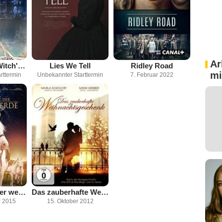
Ar
Sanctuary: A Witch's Tale
Lies We Tell
Ridley Road
mi
rttermin
Unbekannter Starttermin
7. Februar 2022
Die Legende der weißen Pferde
Das zauberhafte Weihnachtsgeschenk
r 2015
15. Oktober 2012