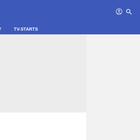
profil
search
Y
TV-STARTS