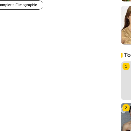
omplette Filmographie
To
1
2