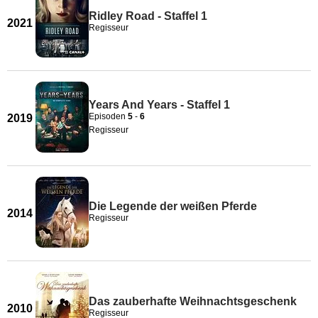
Ridley Road - Staffel 1
2021
Regisseur
Years And Years - Staffel 1
Episoden
5
-
6
2019
Regisseur
Die Legende der weißen Pferde
2014
Regisseur
Das zauberhafte Weihnachtsgeschenk
2010
Regisseur