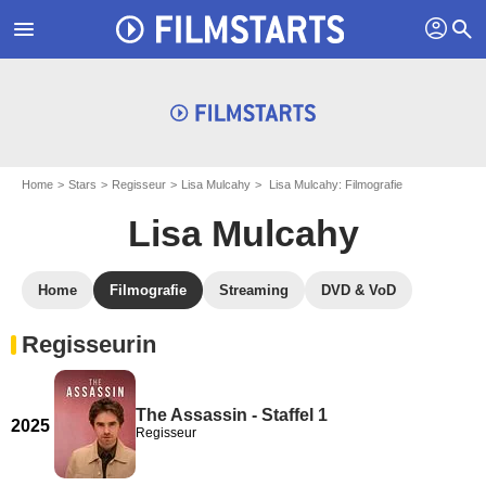
profil
menu
search
Home
Stars
Regisseur
Lisa Mulcahy
Lisa Mulcahy: Filmografie
Lisa Mulcahy
Home
Filmografie
Streaming
DVD & VoD
Regisseurin
The Assassin - Staffel 1
2025
Regisseur