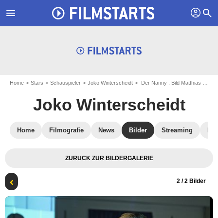
profil
menu
search
Home
Stars
Schauspieler
Joko Winterscheidt
Der Nanny : Bild Matthias Schweighöfer, Joko Winterscheidt
Joko Winterscheidt
Home
Filmografie
News
Bilder
Streaming
DV
ZURÜCK ZUR BILDERGALERIE
2
/ 2 Bilder