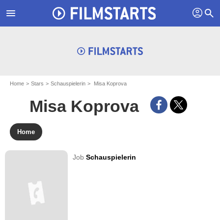
profil
menu
search
Home
Stars
Schauspielerin
Misa Koprova
Misa Koprova
Home
Job
Schauspielerin