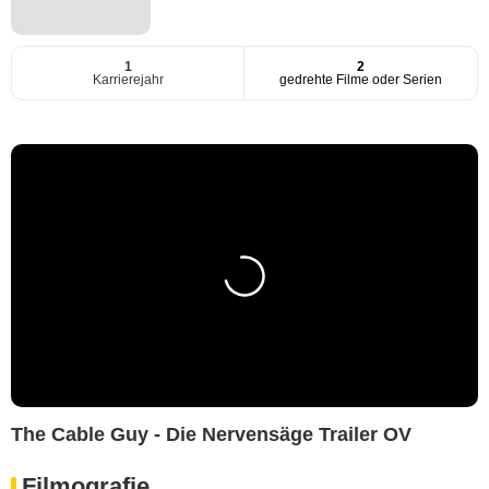
1
2
Karrierejahr
gedrehte Filme oder Serien
The Cable Guy - Die Nervensäge Trailer OV
Filmografie