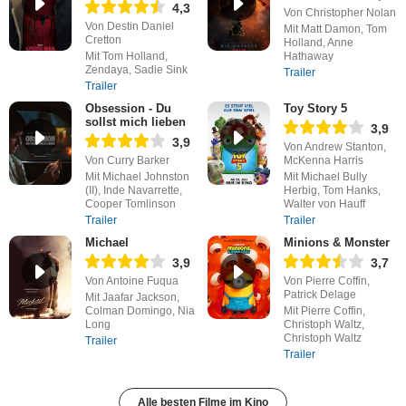
4,3
Von Christopher Nolan
Von Destin Daniel
Mit Matt Damon, Tom
Cretton
Holland, Anne
Mit Tom Holland,
Hathaway
Zendaya, Sadie Sink
Trailer
Trailer
Obsession - Du
Toy Story 5
sollst mich lieben
3,9
3,9
Von Andrew Stanton,
Von Curry Barker
McKenna Harris
Mit Michael Johnston
Mit Michael Bully
(II), Inde Navarrette,
Herbig, Tom Hanks,
Cooper Tomlinson
Walter von Hauff
Trailer
Trailer
Michael
Minions & Monster
3,9
3,7
Von Antoine Fuqua
Von Pierre Coffin,
Patrick Delage
Mit Jaafar Jackson,
Colman Domingo, Nia
Mit Pierre Coffin,
Long
Christoph Waltz,
Christoph Waltz
Trailer
Trailer
Alle besten Filme im Kino