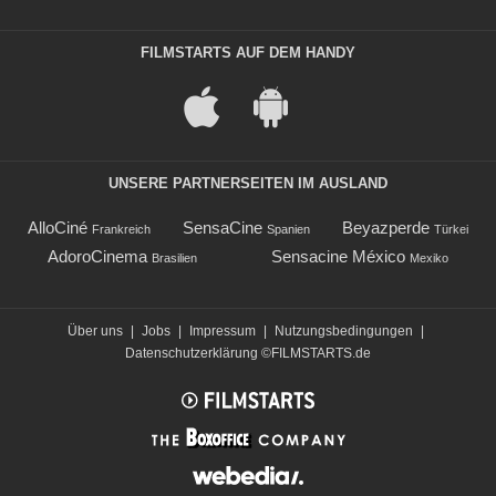
FILMSTARTS AUF DEM HANDY
UNSERE PARTNERSEITEN IM AUSLAND
AlloCiné
SensaCine
Beyazperde
Frankreich
Spanien
Türkei
AdoroCinema
Sensacine México
Brasilien
Mexiko
Über uns
|
Jobs
|
Impressum
|
Nutzungsbedingungen
|
Datenschutzerklärung
©FILMSTARTS.de