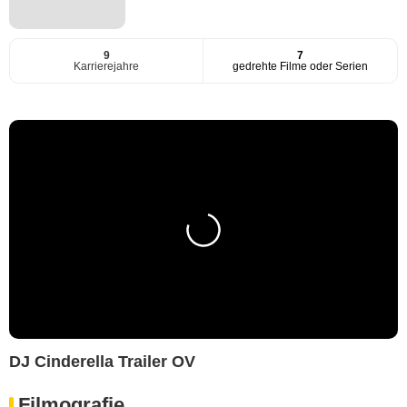
9
7
Karrierejahre
gedrehte Filme oder Serien
DJ Cinderella Trailer OV
Filmografie