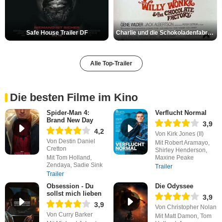
Safe House Trailer DF
Charlie und die Schokoladenfabrik Trailer OV
Alle Top-Trailer
Die besten Filme im Kino
Spider-Man 4:
Verflucht Normal
Brand New Day
3,9
4,2
Von Kirk Jones (II)
Von Destin Daniel
Mit Robert Aramayo,
Cretton
Shirley Henderson,
Mit Tom Holland,
Maxine Peake
Zendaya, Sadie Sink
Trailer
Trailer
Obsession - Du
Die Odyssee
sollst mich lieben
3,9
3,9
Von Christopher Nolan
Von Curry Barker
Mit Matt Damon, Tom