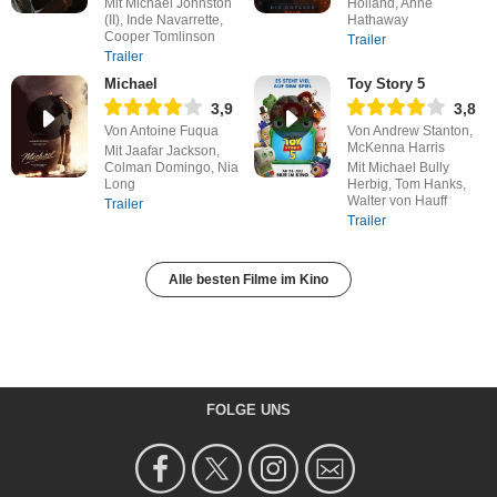
Mit Michael Johnston
Holland, Anne
(II), Inde Navarrette,
Hathaway
Cooper Tomlinson
Trailer
Trailer
Michael
Toy Story 5
3,9
3,8
Von Antoine Fuqua
Von Andrew Stanton,
McKenna Harris
Mit Jaafar Jackson,
Colman Domingo, Nia
Mit Michael Bully
Long
Herbig, Tom Hanks,
Walter von Hauff
Trailer
Trailer
Alle besten Filme im Kino
FOLGE UNS