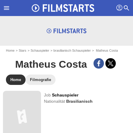
profil
menu
search
Home
Stars
Schauspieler
brasilianisch Schauspieler
Matheus Costa
Matheus Costa
Home
Filmografie
Job
Schauspieler
Nationalität
Brasilianisch