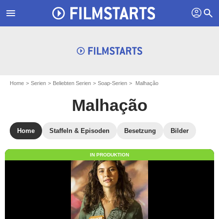
profil
menu
search
Home
Serien
Beliebten Serien
Soap-Serien
Malhação
Malhação
Home
Staffeln & Episoden
Besetzung
Bilder
IN PRODUKTION