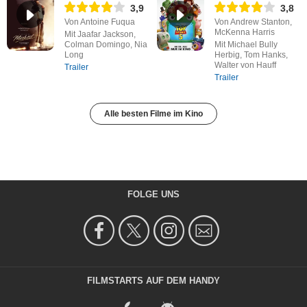
3,9
3,8
Von Antoine Fuqua
Von Andrew Stanton,
McKenna Harris
Mit Jaafar Jackson,
Colman Domingo, Nia
Mit Michael Bully
Long
Herbig, Tom Hanks,
Walter von Hauff
Trailer
Trailer
Alle besten Filme im Kino
FOLGE UNS
FILMSTARTS AUF DEM HANDY