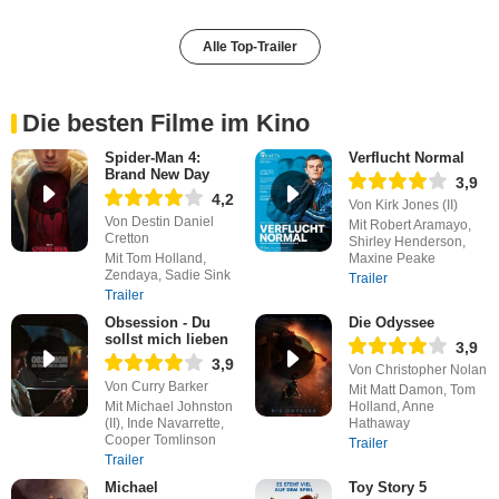
Alle Top-Trailer
Die besten Filme im Kino
Spider-Man 4:
Verflucht Normal
Brand New Day
3,9
4,2
Von Kirk Jones (II)
Von Destin Daniel
Mit Robert Aramayo,
Cretton
Shirley Henderson,
Mit Tom Holland,
Maxine Peake
Zendaya, Sadie Sink
Trailer
Trailer
Obsession - Du
Die Odyssee
sollst mich lieben
3,9
3,9
Von Christopher Nolan
Von Curry Barker
Mit Matt Damon, Tom
Mit Michael Johnston
Holland, Anne
(II), Inde Navarrette,
Hathaway
Cooper Tomlinson
Trailer
Trailer
Michael
Toy Story 5