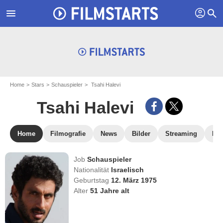
profil
menu
search
Home
Stars
Schauspieler
Tsahi Halevi
Tsahi Halevi
Home
Filmografie
News
Bilder
Streaming
DV
Job
Schauspieler
Nationalität
Israelisch
Geburtstag
12. März 1975
Alter
51
Jahre alt