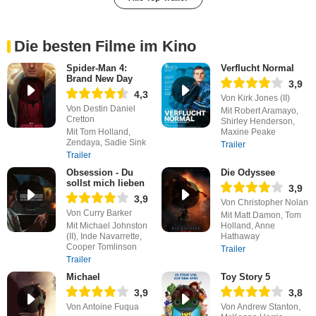
Die besten Filme im Kino
Spider-Man 4:
Verflucht Normal
Brand New Day
3,9
4,3
Von Kirk Jones (II)
Von Destin Daniel
Mit Robert Aramayo,
Cretton
Shirley Henderson,
Mit Tom Holland,
Maxine Peake
Zendaya, Sadie Sink
Trailer
Trailer
Obsession - Du
Die Odyssee
sollst mich lieben
3,9
3,9
Von Christopher Nolan
Von Curry Barker
Mit Matt Damon, Tom
Mit Michael Johnston
Holland, Anne
(II), Inde Navarrette,
Hathaway
Cooper Tomlinson
Trailer
Trailer
Michael
Toy Story 5
3,9
3,8
Von Antoine Fuqua
Von Andrew Stanton,