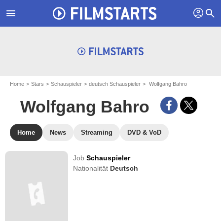
profil
menu
search
Home
Stars
Schauspieler
deutsch Schauspieler
Wolfgang Bahro
Wolfgang Bahro
Home
News
Streaming
DVD & VoD
Job
Schauspieler
Nationalität
Deutsch