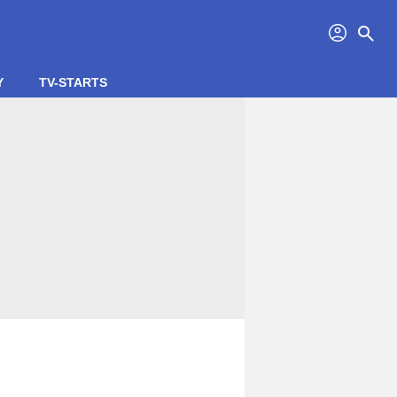
profil
search
Y
TV-STARTS