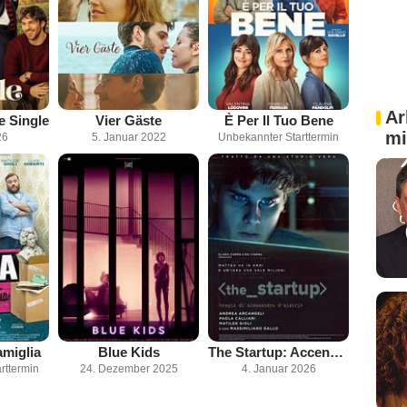
Ar
e Single
Vier Gäste
È Per Il Tuo Bene
mi
26
5. Januar 2022
Unbekannter Starttermin
amiglia
Blue Kids
The Startup: Accendi il tuo futuro
rttermin
24. Dezember 2025
4. Januar 2026