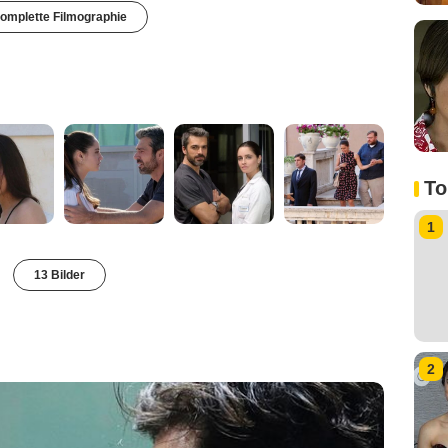
omplette Filmographie
To
1
13 Bilder
2