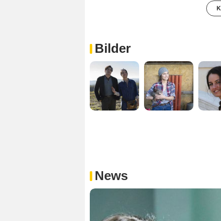
K
Bilder
News