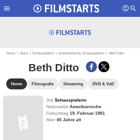
profil
menu
search
Home
Stars
Schauspielerin
amerikanische Schauspielerin
Beth Ditto
Beth Ditto
Home
Filmografie
Streaming
DVD & VoD
Job
Schauspielerin
Nationalität
Amerikanische
Geburtstag
19. Februar 1981
Alter
45
Jahre alt