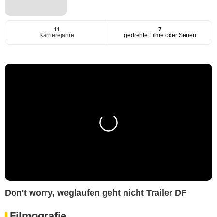
11
7
Karrierejahre
gedrehte Filme oder Serien
Don't worry, weglaufen geht nicht Trailer DF
Filmografie