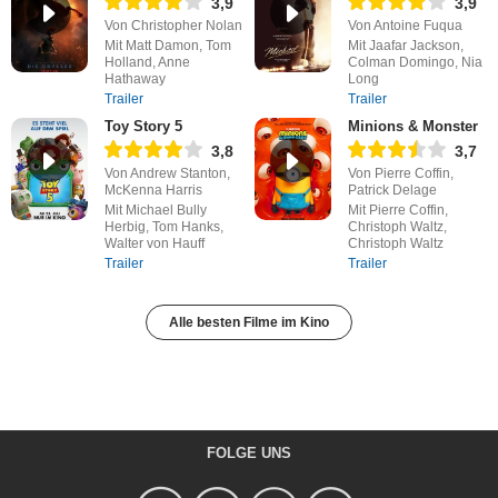
3,9
3,9
Von Christopher Nolan
Von Antoine Fuqua
Mit Matt Damon, Tom
Mit Jaafar Jackson,
Holland, Anne
Colman Domingo, Nia
Hathaway
Long
Trailer
Trailer
Toy Story 5
Minions & Monster
3,8
3,7
Von Andrew Stanton,
Von Pierre Coffin,
McKenna Harris
Patrick Delage
Mit Michael Bully
Mit Pierre Coffin,
Herbig, Tom Hanks,
Christoph Waltz,
Walter von Hauff
Christoph Waltz
Trailer
Trailer
Alle besten Filme im Kino
FOLGE UNS