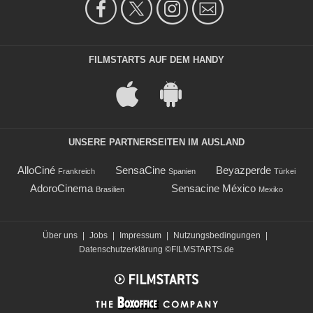
FILMSTARTS AUF DEM HANDY
UNSERE PARTNERSEITEN IM AUSLAND
AlloCiné
SensaCine
Beyazperde
Frankreich
Spanien
Türkei
AdoroCinema
Sensacine México
Brasilien
Mexiko
Über uns
|
Jobs
|
Impressum
|
Nutzungsbedingungen
|
Datenschutzerklärung
©FILMSTARTS.de