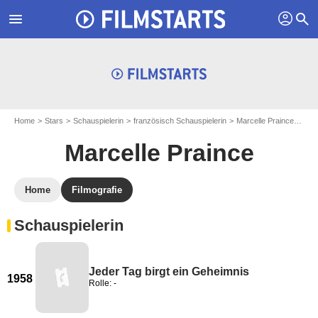
profil
menu
search
Home
Stars
Schauspielerin
französisch Schauspielerin
Marcelle Praince
Marc
Marcelle Praince
Home
Filmografie
Schauspielerin
Jeder Tag birgt ein Geheimnis
1958
Rolle: -