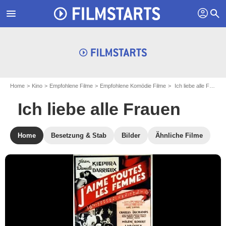
profil
menu
search
Home
Kino
Empfohlene Filme
Empfohlene Komödie Filme
Ich liebe alle Frauen
Ich liebe alle Frauen
Home
Besetzung & Stab
Bilder
Ähnliche Filme