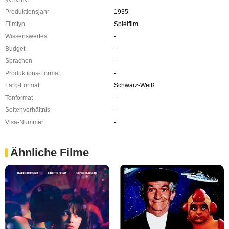
Produktionsjahr
1935
Filmtyp
Spielfilm
Wissenswertes
-
Budget
-
Sprachen
-
Produktions-Format
-
Farb-Format
Schwarz-Weiß
Tonformat
-
Seitenverhältnis
-
Visa-Nummer
-
Ähnliche Filme