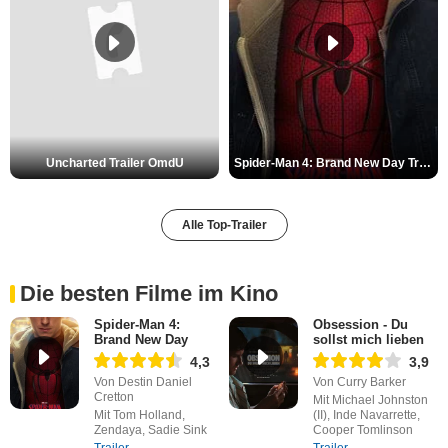
Uncharted Trailer OmdU
Spider-Man 4: Brand New Day Trailer (3) DF
Alle Top-Trailer
Die besten Filme im Kino
Spider-Man 4:
Obsession - Du
Brand New Day
sollst mich lieben
4,3
3,9
Von Destin Daniel
Von Curry Barker
Cretton
Mit Michael Johnston
Mit Tom Holland,
(II), Inde Navarrette,
Zendaya, Sadie Sink
Cooper Tomlinson