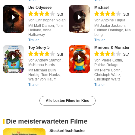
Trailer
Trailer
Die Odyssee
Michael
3,9
3,9
Von Christopher Nolan
Von Antoine Fuqua
Mit Matt Damon, Tom
Mit Jaafar Jackson,
Holland, Anne
Colman Domingo, Nia
Hathaway
Long
Trailer
Trailer
Toy Story 5
Minions & Monster
3,8
3,7
Von Andrew Stanton,
Von Pierre Coffin,
McKenna Harris
Patrick Delage
Mit Michael Bully
Mit Pierre Coffin,
Herbig, Tom Hanks,
Christoph Waltz,
Walter von Hauff
Christoph Waltz
Trailer
Trailer
Alle besten Filme im Kino
Die meisterwarteten Filme
Steckerlfischfiasko