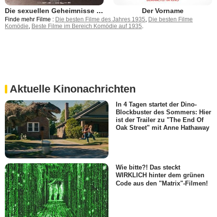
Die sexuellen Geheimnisse einer Familie
Der Vorname
Finde mehr Filme :
Die besten Filme des Jahres 1935
,
Die besten Filme
Komödie
,
Beste Filme im Bereich Komödie auf 1935
.
Aktuelle Kinonachrichten
In 4 Tagen startet der Dino-
Blockbuster des Sommers: Hier
ist der Trailer zu "The End Of
Oak Street" mit Anne Hathaway
Wie bitte?! Das steckt
WIRKLICH hinter dem grünen
Code aus den "Matrix"-Filmen!