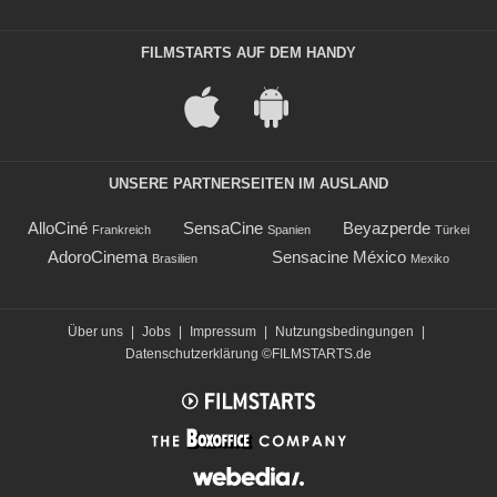
FILMSTARTS AUF DEM HANDY
UNSERE PARTNERSEITEN IM AUSLAND
AlloCiné
SensaCine
Beyazperde
Frankreich
Spanien
Türkei
AdoroCinema
Sensacine México
Brasilien
Mexiko
Über uns
|
Jobs
|
Impressum
|
Nutzungsbedingungen
|
Datenschutzerklärung
©FILMSTARTS.de