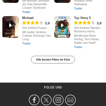
Mit Michael Johnston
Holland, Anne
(II), Inde Navarrette,
Hathaway
Cooper Tomlinson
Trailer
Trailer
Michael
Toy Story 5
3,9
3,8
Von Antoine Fuqua
Von Andrew Stanton,
McKenna Harris
Mit Jaafar Jackson,
Colman Domingo, Nia
Mit Michael Bully
Long
Herbig, Tom Hanks,
Walter von Hauff
Trailer
Trailer
Alle besten Filme im Kino
FOLGE UNS