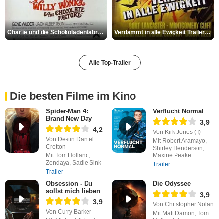
Charlie und die Schokoladenfabrik Trailer OV
Verdammt in alle Ewigkeit Trailer OV
Alle Top-Trailer
Die besten Filme im Kino
Spider-Man 4:
Verflucht Normal
Brand New Day
3,9
4,2
Von Kirk Jones (II)
Von Destin Daniel
Mit Robert Aramayo,
Cretton
Shirley Henderson,
Mit Tom Holland,
Maxine Peake
Zendaya, Sadie Sink
Trailer
Trailer
Obsession - Du
Die Odyssee
sollst mich lieben
3,9
3,9
Von Christopher Nolan
Von Curry Barker
Mit Matt Damon, Tom