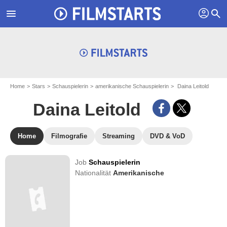
profil
menu
search
Home
Stars
Schauspielerin
amerikanische Schauspielerin
Daina Leitold
Daina Leitold
Home
Filmografie
Streaming
DVD & VoD
Job
Schauspielerin
Nationalität
Amerikanische