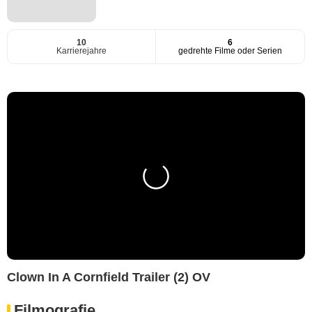
10
6
Karrierejahre
gedrehte Filme oder Serien
Clown In A Cornfield Trailer (2) OV
Filmografie