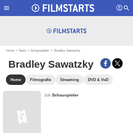
profil
menu
search
Home
Stars
Schauspieler
Bradley Sawatzky
Bradley Sawatzky
Home
Filmografie
Streaming
DVD & VoD
Job
Schauspieler