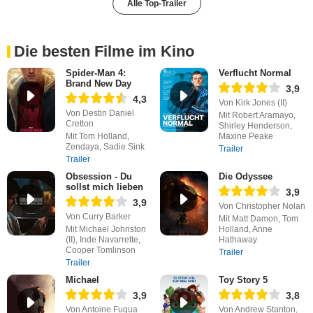
Alle Top-Trailer
Die besten Filme im Kino
Spider-Man 4:
Verflucht Normal
Brand New Day
3,9
4,3
Von Kirk Jones (II)
Von Destin Daniel
Mit Robert Aramayo,
Cretton
Shirley Henderson,
Mit Tom Holland,
Maxine Peake
Zendaya, Sadie Sink
Trailer
Trailer
Obsession - Du
Die Odyssee
sollst mich lieben
3,9
3,9
Von Christopher Nolan
Von Curry Barker
Mit Matt Damon, Tom
Mit Michael Johnston
Holland, Anne
(II), Inde Navarrette,
Hathaway
Cooper Tomlinson
Trailer
Trailer
Michael
Toy Story 5
3,9
3,8
Von Antoine Fuqua
Von Andrew Stanton,