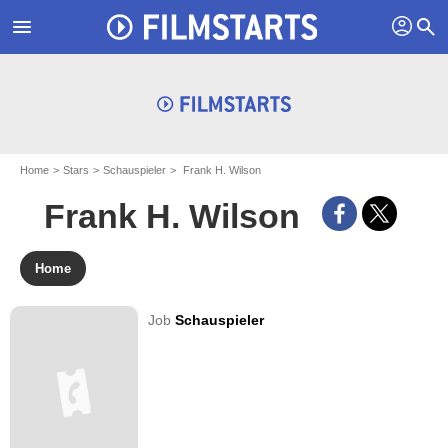
profil
menu
search
Home
Stars
Schauspieler
Frank H. Wilson
Frank H. Wilson
Home
Job
Schauspieler