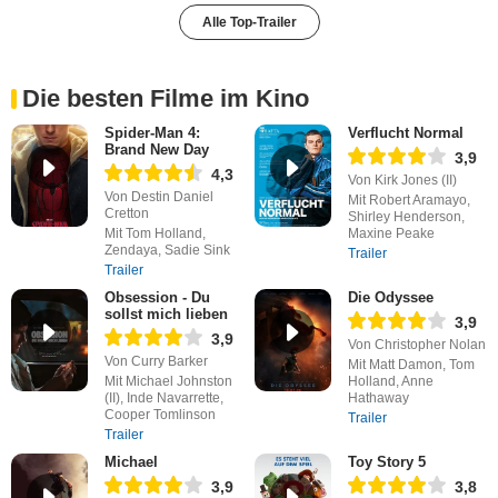
Alle Top-Trailer
Die besten Filme im Kino
Spider-Man 4:
Verflucht Normal
Brand New Day
3,9
4,3
Von Kirk Jones (II)
Von Destin Daniel
Mit Robert Aramayo,
Cretton
Shirley Henderson,
Mit Tom Holland,
Maxine Peake
Zendaya, Sadie Sink
Trailer
Trailer
Obsession - Du
Die Odyssee
sollst mich lieben
3,9
3,9
Von Christopher Nolan
Von Curry Barker
Mit Matt Damon, Tom
Mit Michael Johnston
Holland, Anne
(II), Inde Navarrette,
Hathaway
Cooper Tomlinson
Trailer
Trailer
Michael
Toy Story 5
3,9
3,8