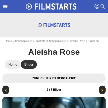
profil
menu
search
Home
Schauspielerin
australisch Schauspielerin
Aleisha Rose
Bilder zu Aleisha Rose
Aleisha Rose
Home
Bilder
ZURÜCK ZUR BILDERGALERIE
6
/ 7 Bilder