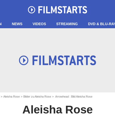
N
NEWS
VIDEOS
STREAMING
DVD & BLU-RA
Aleisha Rose
Bilder zu Aleisha Rose
Arrowhead : Bild Aleisha Rose
Aleisha Rose