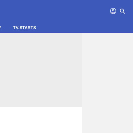
profil
search
Y
TV-STARTS