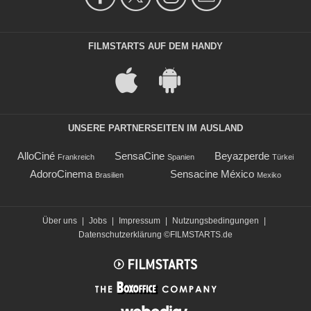
FILMSTARTS AUF DEM HANDY
UNSERE PARTNERSEITEN IM AUSLAND
AlloCiné
SensaCine
Beyazperde
Frankreich
Spanien
Türkei
AdoroCinema
Sensacine México
Brasilien
Mexiko
Über uns
|
Jobs
|
Impressum
|
Nutzungsbedingungen
|
Datenschutzerklärung
©FILMSTARTS.de