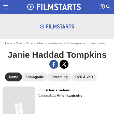
profil
menu
search
Home
Stars
Schauspielerin
amerikanische Schauspielerin
Janie Haddad Tompkins
Janie Haddad Tompkins
Home
Filmografie
Streaming
DVD & VoD
Job
Schauspielerin
Nationalität
Amerikanische