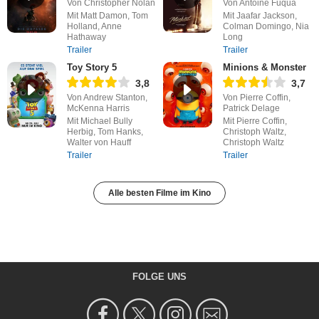
Von Christopher Nolan
Von Antoine Fuqua
Mit Matt Damon, Tom
Mit Jaafar Jackson,
Holland, Anne
Colman Domingo, Nia
Hathaway
Long
Trailer
Trailer
Toy Story 5
Minions & Monster
3,8
3,7
Von Andrew Stanton,
Von Pierre Coffin,
McKenna Harris
Patrick Delage
Mit Michael Bully
Mit Pierre Coffin,
Herbig, Tom Hanks,
Christoph Waltz,
Walter von Hauff
Christoph Waltz
Trailer
Trailer
Alle besten Filme im Kino
FOLGE UNS