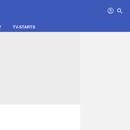
profil
search
Y
TV-STARTS