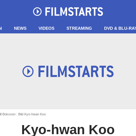
N
NEWS
VIDEOS
STREAMING
DVD & BLU-RA
ll Boksoon : Bild Kyo-hwan Koo
Kyo-hwan Koo