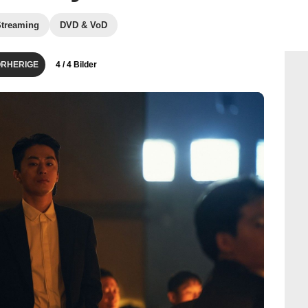
Streaming
DVD & VoD
RHERIGE
4
/ 4 Bilder