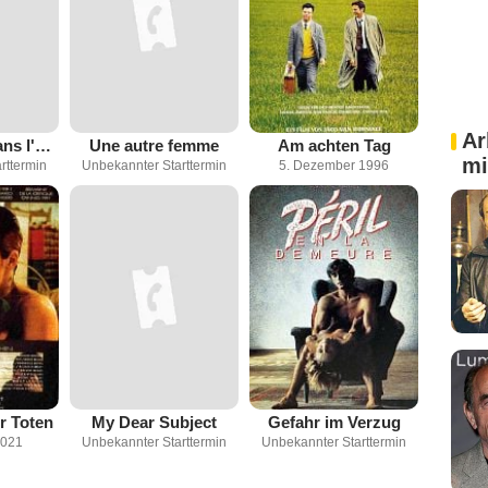
Ar
Une Femme dans l'urgence
Une autre femme
Am achten Tag
mi
rttermin
Unbekannter Starttermin
5. Dezember 1996
r Toten
My Dear Subject
Gefahr im Verzug
2021
Unbekannter Starttermin
Unbekannter Starttermin