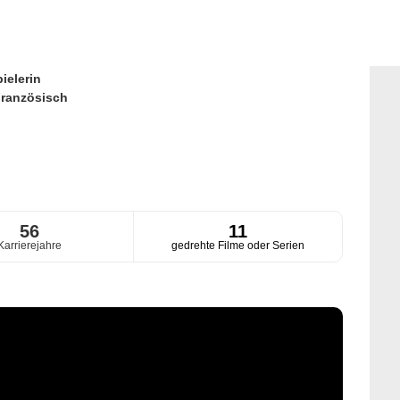
ielerin
ranzösisch
56
11
Karrierejahre
gedrehte Filme oder Serien