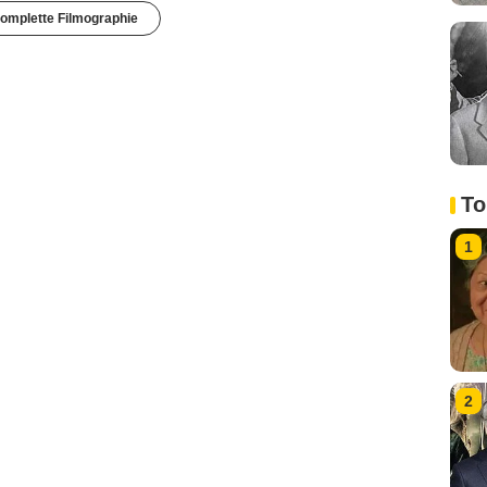
omplette Filmographie
To
1
2