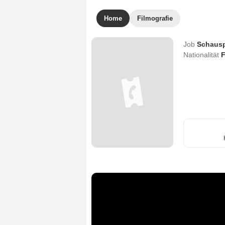
Home
Filmografie
Job
Schausp
Nationalität
F